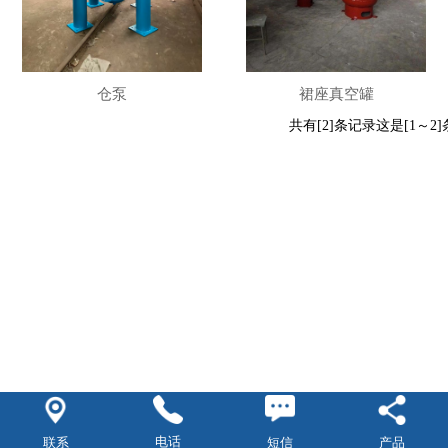
裙座真空罐
仓泵
共有[2]条记录这是[1～2
电话
短信
联系
产品