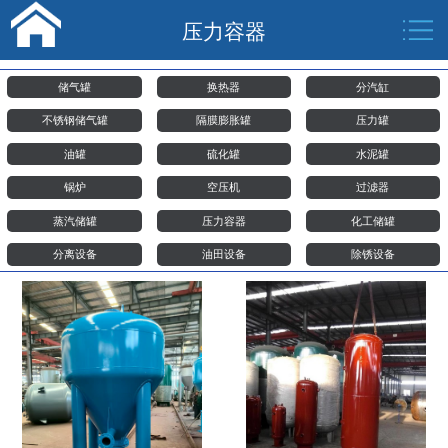
压力容器
储气罐
换热器
分汽缸
不锈钢储气罐
隔膜膨胀罐
压力罐
油罐
硫化罐
水泥罐
锅炉
空压机
过滤器
蒸汽储罐
压力容器
化工储罐
分离设备
油田设备
除锈设备