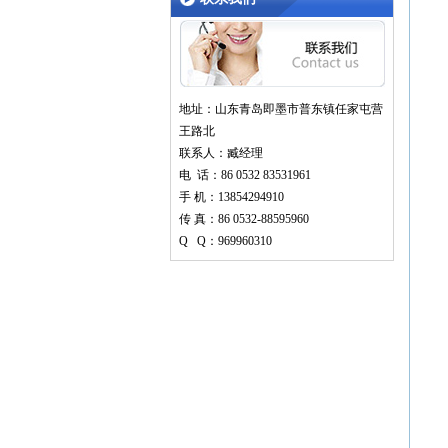
地址：
山东青岛
即墨市普东镇任家屯营
王路北
联系人：
臧经理
电 话：86 0532 83531961
手 机：13854294910
传 真：86 0532-88595960
Q Q：
969960310