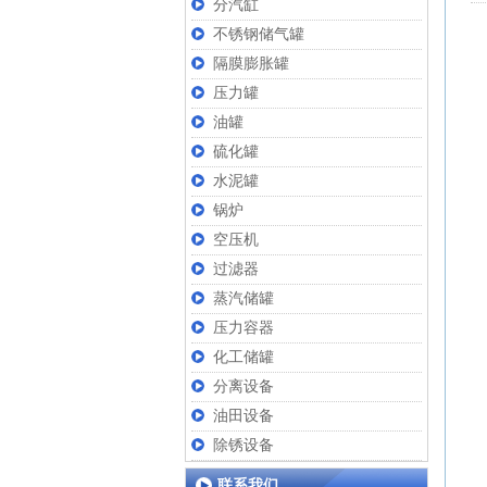
分汽缸
不锈钢储气罐
隔膜膨胀罐
压力罐
油罐
硫化罐
水泥罐
锅炉
空压机
过滤器
蒸汽储罐
压力容器
化工储罐
分离设备
油田设备
除锈设备
联系我们