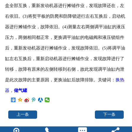
盒全部互换，重新发动机器进行摊铺作业，发现故障还在，左
右依旧。(3)将熨平板的防爬和防降锁进行左右互换后，启动机
器进行摊铺作业，故障依旧。(4)测量左右两侧调平油缸的液压
压力，两侧相同都正常，更换调平油缸的电磁阀和液压锁组件
后，重新发动机器进行摊铺作业，发现故障依旧。(5)将调平油
缸左右互换后，重新启动机器进行摊铺作业，发现故障进行了
转移，故障有原来的左侧转移到右侧，故此发现调平油缸内泄
是此次故障的主要原因，更换油缸后故障排除。关键词：
换热
器
，
储气罐
上一条
下一条