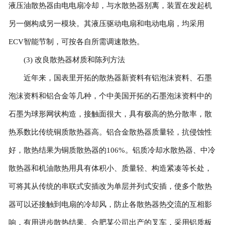
液压油散热器由电电扇冷却，与水散热器别离，装置在发起机
另一侧构成另一模块。其液压驱动电扇和电动电扇，均采用
ECV智能节制，可按各自所需调速散热。
(3) 改良散热器材质和陈列方法
近年来，国表里开拓的散热器新资料有铝泡沫资料、石墨
泡沫资料和铝合金等几种，个中美国开拓的石墨泡沫资料中的
石墨为球形网状构造，接触面很大，具有极高的热分散率，散
热系数比传统铜质散热器高。铝合金散热器质量轻，抗侵蚀性
好，散热结果为铜质散热器的106%。铝质冷却水散热器、中冷
散热器和机油散热用具有体积小、质量轻、构造紧凑等长处，
可将其从传统的串联式安插改为单层并列式安插，使多个散热
器可以还接触到电扇的冷却风，防止各散热器热交流的互相影
响，有用进步散热结果。合肥某公司出产的叉车，采用铝质板