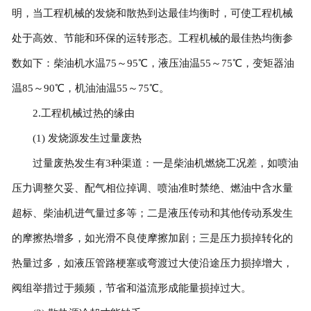
明，当工程机械的发烧和散热到达最佳均衡时，可使工程机械
处于高效、节能和环保的运转形态。工程机械的最佳热均衡参
数如下：柴油机水温75～95℃，液压油温55～75℃，变矩器油
温85～90℃，机油油温55～75℃。
2.工程机械过热的缘由
(1) 发烧源发生过量废热
过量废热发生有3种渠道：一是柴油机燃烧工况差，如喷油
压力调整欠妥、配气相位掉调、喷油准时禁绝、燃油中含水量
超标、柴油机进气量过多等；二是液压传动和其他传动系发生
的摩擦热增多，如光滑不良使摩擦加剧；三是压力损掉转化的
热量过多，如液压管路梗塞或弯渡过大使沿途压力损掉增大，
阀组举措过于频频，节省和溢流形成能量损掉过大。