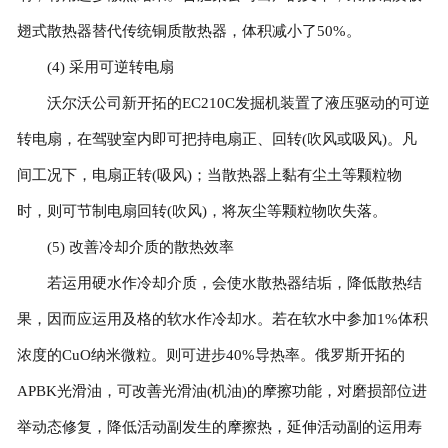
翅式散热器替代传统铜质散热器，体积减小了50%。
(4) 采用可逆转电扇
沃尔沃公司新开拓的EC210C发掘机装置了液压驱动的可逆
转电扇，在驾驶室内即可把持电扇正、回转(吹风或吸风)。凡
间工况下，电扇正转(吸风)；当散热器上黏有尘土等颗粒物
时，则可节制电扇回转(吹风)，将灰尘等颗粒物吹失落。
(5) 改善冷却介质的散热效率
若运用硬水作冷却介质，会使水散热器结垢，降低散热结
果，因而应运用及格的软水作冷却水。若在软水中参加1%体积
浓度的CuO纳米微粒。则可进步40%导热率。俄罗斯开拓的
APBK光滑油，可改善光滑油(机油)的摩擦功能，对磨损部位进
举动态修复，降低活动副发生的摩擦热，延伸活动副的运用寿