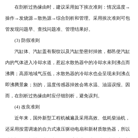
在剖析过热缘由时，建议采用如下挨次准则：情况温度→
操作→发烧源→散热源→综合剖析和管理。采用挨次准则可包
管发现问题早、查找问题准、管理结果好。
(3) 防假准则
汽缸体、汽缸盖有裂纹以及汽缸垫密封掉效，都邑使汽缸
内的气体进入冷却水道，惹起水散热器中的冷却水未到沸点而
沸腾；高原地域气压低，水散热器的冷却水也会呈现未到沸点
即沸腾景象；别的，温度传感器掉效会将水温、油温误报。因
而，在剖析过热缘由时应仔细剖析，避免误判。
(4) 改良准则
近年来，国外新型工程机械遍及采用高效、低耗柴油机，
还采用按需调速的自力式液压驱动电扇和新材质散热器，所以